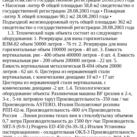
• Насосная -литер Ф общей площадью 58,8 м2 свидетельство о
государственной регистрации 28.08.2003 года • Пожарная
-литер Х общей площадью 90,1 м2 28.08.2003 года •
Подъездной железнодорожный путь общей площадью 362 м2
свидетельство о государственной регистрации 28.08.2003 года
1.3. Технический парк объекта состоит из следующего
оборудования: 1. Резервуары для вина горизонтальные
В3М-82 объем 50000 литров - 76 тт. 2. Резервуары для вина
горизонтальные объем 100000 литров - 40 шт. 3. Емкость
вертикальная. рве - 400 объем 400000 литров - б шт. 4. Емкость
вертикальная рве - 200 объем 200000 литров - 22 шт. 5.
Емкость вертикальная металлическая В-694 объем 20000
литров - 62 шт. 6. Цистерна из нержавеющей стали
вертикальная, с коническими днищами 10 м3 • 17 шт
Цистерна из нержавеющей стали вертикальная, с
комическими днищами -2 шт. 1.4. Технологическое
оборудование объекта: Разливочная машина BF (розлив в 2-х,
3-х , 5-ти литровую тару) Производительность -350 пак / час
Производитель ASTERO, Италия Полуавтомат розлива
РПП-02-м. Производительность -800 л/ч Производитель
Россия . Линия розлива тихих вин в стеклобутылку объемом
0,7 литра Производительность до 1500 бут /час Производитель
SRT-S (9-9-1) Progress ED 450 (St-3S-3L) Италия Установка
пастиризационно - охладительная ОКЛ-3 Производительность