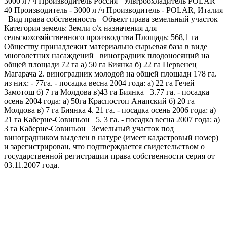
3000 л / ч Производитель Россия Ультроохладитель POLAR
40 Производитель - 3000 л /ч Производитель - РОLАR, Италия
Вид права собственность Объект права земельный участок
Категория земель: Земли с/х назначения для
сельскохозяйственного производства Площадь: 568,1 га
Обществу принадлежит материально сырьевая база в виде
многолетних насаждений виноградник плодоносящий на
общей площади 72 га а) 50 га Биянка б) 22 га Первенец
Магарача 2. виноградник молодой на общей площади 178 га.
из них: - 77га. - посадка весна 2004 года: а) 22 га Гечей
3амотош б) 7 га Молдова в)43 га Биянка 3.77 га. - посадка
осень 2004 года: а) 50га Краспостоп Анапский б) 20 га
Молдова в) 7 га Биянка 4. 21 га. - посадка осень 2006 года: а)
21 га Каберне-Совиньон 5. 3 га. - посадка весна 2007 года: а)
3 га Каберне-Совиньон Земельный участок под
виноградником выделен в натуре (имеет кадастровый номер)
и зарегистрирован, что подтверждается свидетельством о
государственной регистрации права собственности серия от
03.11.2007 года.